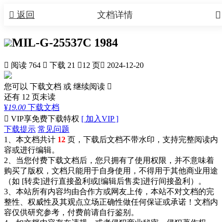


返回
文档详情
MIL-G-25537C 1984

阅读 764

下载 21

12 页

2024-12-20
您可以 下载文档 或
继续阅读

还有
12
页未读
¥
19.00
下载文档

VIP享免费下载特权
[ 加入VIP ]
下载提示
常见问题
1、本文档共计
12
页，下载后文档不带水印，支持完整阅读内
容或进行编辑。
2、当您付费下载文档后，您只拥有了使用权限，并不意味着
购买了版权，文档只能用于自身使用，不得用于其他商业用途
（如 [转卖]进行直接盈利或[编辑后售卖]进行间接盈利）。
3、本站所有内容均由合作方或网友上传，本站不对文档的完
整性、权威性及其观点立场正确性做任何保证或承诺！文档内
容仅供研究参考，付费前请自行鉴别。