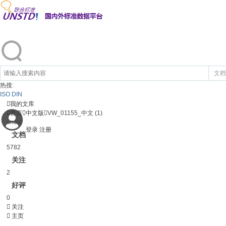
文档
热搜:
ISO
DIN

我的文库

首页

中文版

VW_01155_中文 (1)
unstd
登录
注册
文档
5782
关注
2
好评
0

关注

主页