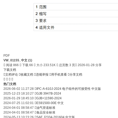
PDF
VW_01155_中文 (1)

阅读 866

下载 66

大小 233.51K

总页数 3 页

2026-01-28 分享
下载文档

文档评论

收藏文档

违规举报

用手机查看

分享文档




热门文档
2026-06-02 11:27:28

IPC-A-610J-2024 电子组件的可接受性 中文版
2025-12-23 18:10:27

GJB 3947B-2024
2026-01-29 18:45:10

GJB+11590-2024
2024-07-25 11:02:01

ES91500-00E 中文
2024-04-01 08:58:47

油气管道标准
2024-04-01 08:58:47

食品安全标准
2024-05-13 10:23:26

SAE J2334-201604 中文版