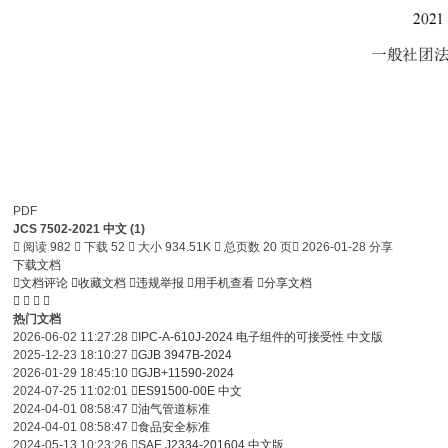
PDF
JCS 7502-2021 中文 (1)

阅读 982

下载 52

大小 934.51K

总页数 20 页

2026-01-28 分享
下载文档

文档评论

收藏文档

违规举报

用手机查看

分享文档




热门文档
2026-06-02 11:27:28

IPC-A-610J-2024 电子组件的可接受性 中文版
2025-12-23 18:10:27

GJB 3947B-2024
2026-01-29 18:45:10

GJB+11590-2024
2024-07-25 11:02:01

ES91500-00E 中文
2024-04-01 08:58:47

油气管道标准
2024-04-01 08:58:47

食品安全标准
2024-05-13 10:23:26

SAE J2334-201604 中文版