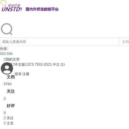
文档
热搜:
ISO
DIN

我的文库

首页

中文版

JCS 7502-2021 中文 (1)
unstd
登录
注册
文档
5782
关注
2
好评
0

关注

主页