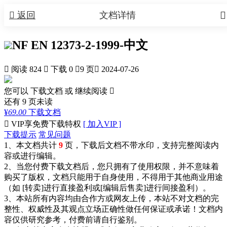


返回
文档详情
NF EN 12373-2-1999-中文

阅读 824

下载 0

9 页

2024-07-26
您可以 下载文档 或
继续阅读

还有
9
页未读
¥
69.00
下载文档

VIP享免费下载特权
[ 加入VIP ]
下载提示
常见问题
1、本文档共计
9
页，下载后文档不带水印，支持完整阅读内
容或进行编辑。
2、当您付费下载文档后，您只拥有了使用权限，并不意味着
购买了版权，文档只能用于自身使用，不得用于其他商业用途
（如 [转卖]进行直接盈利或[编辑后售卖]进行间接盈利）。
3、本站所有内容均由合作方或网友上传，本站不对文档的完
整性、权威性及其观点立场正确性做任何保证或承诺！文档内
容仅供研究参考，付费前请自行鉴别。